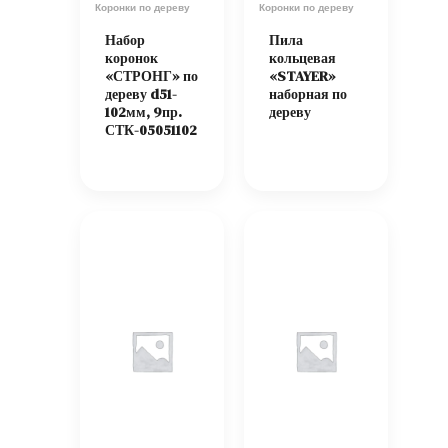
Коронки по дереву
Коронки по дереву
Набор
Пила
коронок
кольцевая
«СТРОНГ» по
«STAYER»
дереву d51-
наборная по
102мм, 9пр.
дереву
СТК-05051102