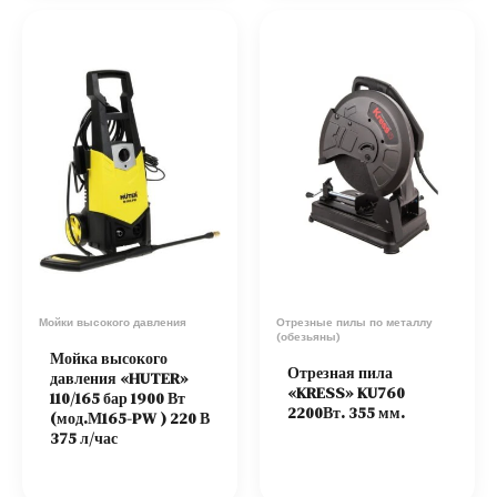
Мойки высокого давления
Отрезные пилы по металлу
(обезьяны)
Мойка высокого
Отрезная пила
давления «HUTER»
«KRESS» KU760
110/165 бар 1900 Вт
2200Вт. 355 мм.
(мод.М165-PW ) 220 В
375 л/час