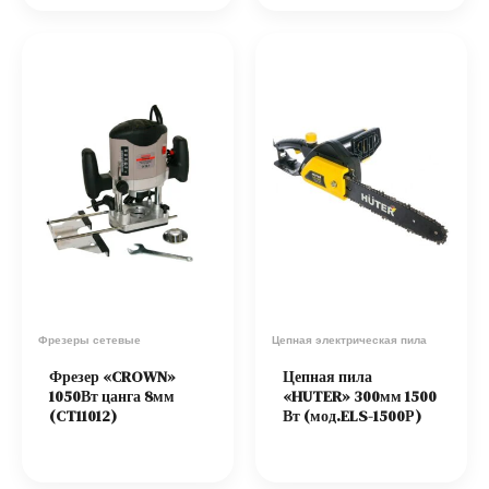
Фрезеры сетевые
Цепная электрическая пила
Фрезер «CROWN»
Цепная пила
1050Вт цанга 8мм
«HUTER» 300мм 1500
(CT11012)
Вт (мод.ELS-1500Р)