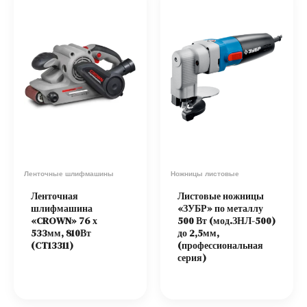
Ленточные шлифмашины
Ножницы листовые
Ленточная
Листовые ножницы
шлифмашина
«ЗУБР» по металлу
«CROWN» 76 х
500 Вт (мод.ЗНЛ-500)
533мм, 810Вт
до 2,5мм,
(CT13311)
(профессиональная
серия)