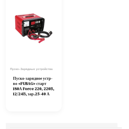
Пуско-Зарядные устройства
Пуско-зарядное устр-
во «FUBAG» старт
180А Force 220, 220В,
12/24В, зар.25-40 А