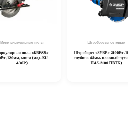
Мини циркулярные пилы
Штроборезы сетевые
ркулярная пила «KRESS»
Штроборез «ЗУБР» 2100Вт. 1
0Вт, 120мм, мини (мод. KU-
глубина 45мм. плавный пуск
436P)
П45-2100 ПВТК)