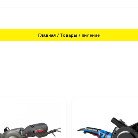
Главная
Товары
пиление