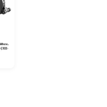
80мм.
 (ЗШ-