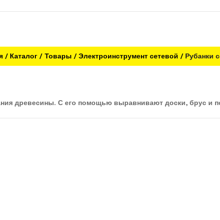
я
Каталог
Товары
Электроинструмент сетевой
Рубанки 
ания древесины. С его помощью выравнивают доски, брус и п