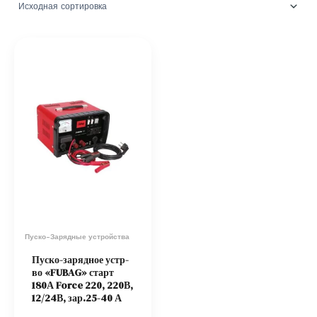
Пуско-Зарядные устройства
Пуско-зарядное устр-
во «FUBAG» старт
180А Force 220, 220В,
12/24В, зар.25-40 А