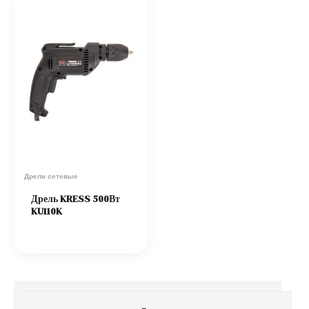
Дрели сетевые
Дрель KRESS 500Вт
KU110K