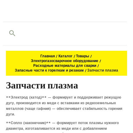
Поиск
Главная
Каталог
Товары
Электрогазосварочное оборудование
Расходные материалы для сварки
Запасные части к горелкам и резакам
Запчасти плазма
Запчасти плазма
**Электрод (катод)** — формирует и поддерживает режущую
дугу, производится из меди с вставками из редкоземельных
металлов (чаще гафния) — обеспечивает стабильность горения
дуги.
**Сопло (наконечник)** — формирует поток плазмы нужного
диаметра, изготавливается из меди или с добавлением