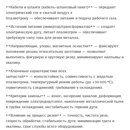
**Кабели и шланги (кабель-шланговый пакет)** — передают
электрический ток и сжатый воздух к
плазмотрону — обеспечивают питание и подачу рабочего газа.
**Источник питания (инвертор/трансформатор)** — создаёт
электрическую дугу, питает плазмотрон — обеспечивает
требуемую силу тока для резки металла.
**Направляющие, упоры, магнитные оснастки** — фиксируют
положение резака относительно заготовки — позволяют
выполнять фигурную и круговую резку, минимизируют наплывы и
окалину.
**Ключевые характеристики всех
запчастей** — износостойкость, совместимость с моделью
плазмотрона, температурный режим работы (до +30 000 °С),
герметичность соединений, требования к охлаждению.
**Критерии замены** — износ, засорение каналов, деформация,
повреждение электродов/сопел, накопление металлической пыли
в трубке охлаждения, нестабильность горения дуги.
**Влияние на процесс резки** — точность, чистота реза,
скорость обработки, стабильность дуги, минимизация грата и
окалины, срок службы всего оборудования.