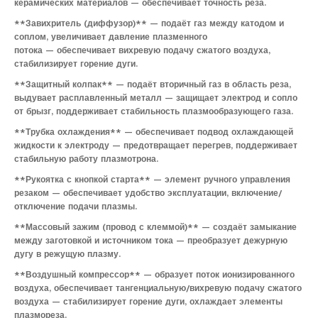
керамических материалов — обеспечивает точность реза.
**Завихритель (диффузор)** — подаёт газ между катодом и
соплом, увеличивает давление плазменного
потока — обеспечивает вихревую подачу сжатого воздуха,
стабилизирует горение дуги.
**Защитный колпак** — подаёт вторичный газ в область реза,
выдувает расплавленный металл — защищает электрод и сопло
от брызг, поддерживает стабильность плазмообразующего газа.
**Трубка охлаждения** — обеспечивает подвод охлаждающей
жидкости к электроду — предотвращает перегрев, поддерживает
стабильную работу плазмотрона.
**Рукоятка с кнопкой старта** — элемент ручного управления
резаком — обеспечивает удобство эксплуатации, включение/
отключение подачи плазмы.
**Массовый зажим (провод с клеммой)** — создаёт замыкание
между заготовкой и источником тока — преобразует дежурную
дугу в режущую плазму.
**Воздушный компрессор** — образует поток ионизированного
воздуха, обеспечивает тангенциальную/вихревую подачу сжатого
воздуха — стабилизирует горение дуги, охлаждает элементы
плазмореза.