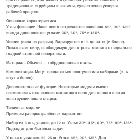
при сварочных, монтажных и паяльных работах. Заменяет
традиционные струбцины и зажимы, существенно ускоряя
рабочий процесс.
Основные характеристики
Углы фиксации. Чаще всего встречаются значения 45°, 90°, 135°,
иногда дополняются углами 30°, 60°, 75° и 180°.
Усилие (сила на разрыв). Вариаруется от 5 до 34 кг (и более).
Показывает силу, необходимую для отрыва магнита от идеально
гладкой стальной поверхности.
Материал. Обычно — твёрдосплавная сталь.
Комплектация. Могут продаваться поштучно или наборами (2–6
штук и более).
Дополнительные функции. Некоторые модели имеют
возможность отключения магнитного поля для лёгкого снятия
конструкции после сварки.
Типичные модели
Примеры распространённых вариантов:
Набор из 6 шт., усилие до 12 кг. Углы: 30°, 45°, 60°, 75°, 90°, 135°.
Подходит для бытовых задач.
Уголки с усилием 22–25 кг. Углы: 45°, 90°, 135°. Для