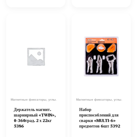
Магнитные фиксаторы, углы.
Магнитные фиксаторы, углы.
Держатель магнит.
Набор
шарнирный «TWIN»,
приспособлений для
0-360град. 2 х 22кг
сварки «MULTI-6»
5386
предметов 6шт 5392