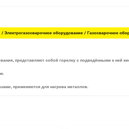
ы
Электрогазосварочное оборудование
Газосварочное обо
ования, представляют собой горелку с подведёнными к ней 
е.
зами, применяются для нагрева металлов.