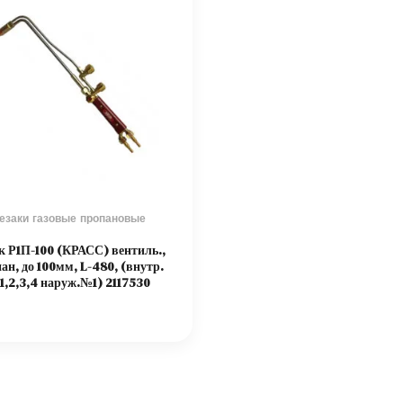
езаки газовые пропановые
к Р1П-100 (КРАСС) вентиль.,
ан, до 100мм, L-480, (внутр.
,2,3,4 наруж.№1) 2117530