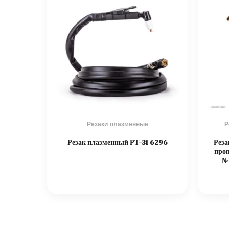
Резаки плазменные
Р
Резак плазменный РТ-31 6296
Реза
проп
№1