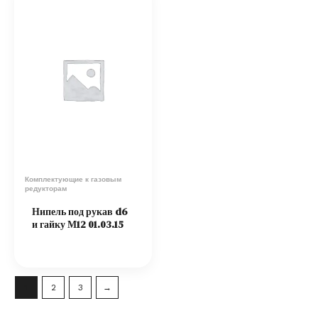
Комплектующие к газовым
редукторам
Нипель под рукав d6
и гайку М12 01.03.15
1
2
3
→