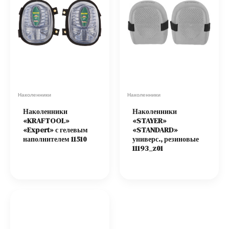
Наколенники
Наколенники
Наколенники
Наколенники
«KRAFTOOL»
«STAYER»
«Expert» с гелевым
«STANDARD»
наполнителем 11510
универс., резиновые
11193_z01