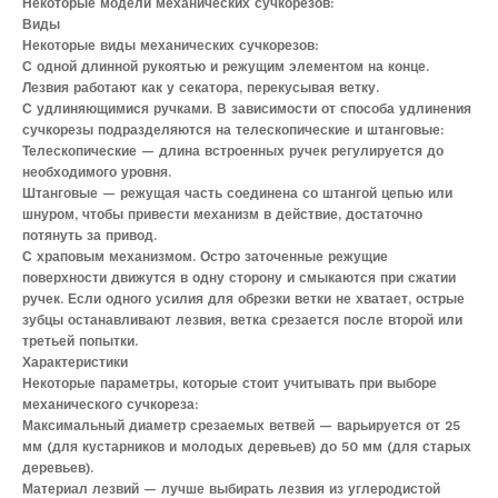
Некоторые модели механических сучкорезов:
Виды
Некоторые виды механических сучкорезов:
С одной длинной рукоятью и режущим элементом на конце.
Лезвия работают как у секатора, перекусывая ветку.
С удлиняющимися ручками. В зависимости от способа удлинения
сучкорезы подразделяются на телескопические и штанговые:
Телескопические — длина встроенных ручек регулируется до
необходимого уровня.
Штанговые — режущая часть соединена со штангой цепью или
шнуром, чтобы привести механизм в действие, достаточно
потянуть за привод.
С храповым механизмом. Остро заточенные режущие
поверхности движутся в одну сторону и смыкаются при сжатии
ручек. Если одного усилия для обрезки ветки не хватает, острые
зубцы останавливают лезвия, ветка срезается после второй или
третьей попытки.
Характеристики
Некоторые параметры, которые стоит учитывать при выборе
механического сучкореза:
Максимальный диаметр срезаемых ветвей — варьируется от 25
мм (для кустарников и молодых деревьев) до 50 мм (для старых
деревьев).
Материал лезвий — лучше выбирать лезвия из углеродистой