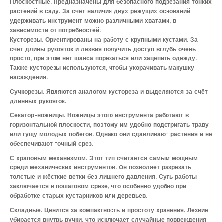
Плоскостные. Предназначены для безопасного подрезания тонких
растений в саду. За счёт наличия двух режущих оснований
удерживать инструмент можно различными хватами, в
зависимости от потребностей.
Кусторезы. Ориентированы на работу с крупными кустами. За
счёт длины рукояток и лезвия получить доступ вглубь очень
просто, при этом нет шанса порезаться или зацепить одежду.
Также кусторезы используются, чтобы укорачивать макушку
насаждения.
Сучкорезы. Являются аналогом кустореза и выделяются за счёт
длинных рукояток.
Секатор-ножницы. Ножницы этого инструмента работают в
горизонтальной плоскости, поэтому им удобно подстригать траву
или гущу молодых побегов. Однако они сдавливают растения и не
обеспечивают точный срез.
С храповым механизмом. Этот тип считается самым мощным
среди механических инструментов. Он позволяет разрезать
толстые и жёсткие ветки без лишнего давления. Суть работы
заключается в пошаговом срезе, что особенно удобно при
обработке старых кустарников или деревьев.
Складные. Ценится за компактность и простоту хранения. Лезвие
убирается внутрь ручки, что исключает случайные повреждения