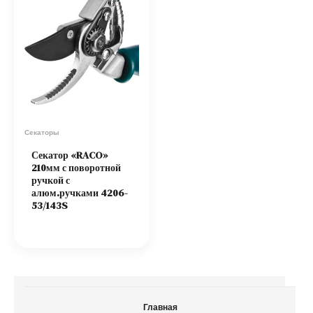
Секаторы
Секатор «RACO»
210мм с поворотной
ручкой с
алюм.ручками 4206-
53/143S
Главная