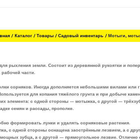
вная
Каталог
Товары
Садовый инвентарь
Мотыги, моты
ля рыхления земли. Состоит из деревянной рукоятки и попер
 рабочей части.
олки сорняков. Иногда дополняется небольшими вилами или 
Используется для копания тяжёлого грунта и при добыче каме
чих элемента: с одной стороны — мотыжка, с другой — трёхз
садке семян и рассады, прополке.
добно формировать лунки и удалять сорняковые растения.
ка, с одной стороны оснащена заострённым лезвием, а с дру
 мощных зубца, а с другой — прямоугольное лезвие. Отлично