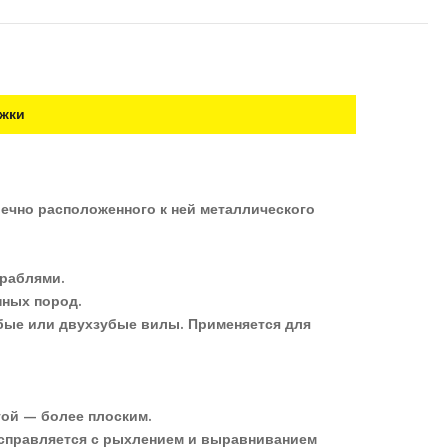
жки
ечно расположенного к ней металлического
граблями.
нных пород.
убые или двухзубые вилы. Применяется для
гой — более плоским.
 справляется с рыхлением и выравниванием