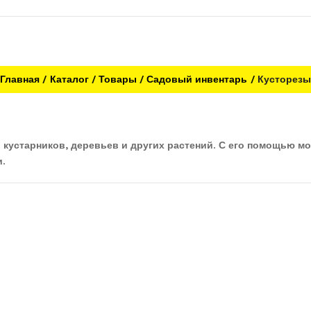
Главная
Каталог
Товары
Садовый инвентарь
Кусторезы
 кустарников, деревьев и других растений. С его помощью м
и.