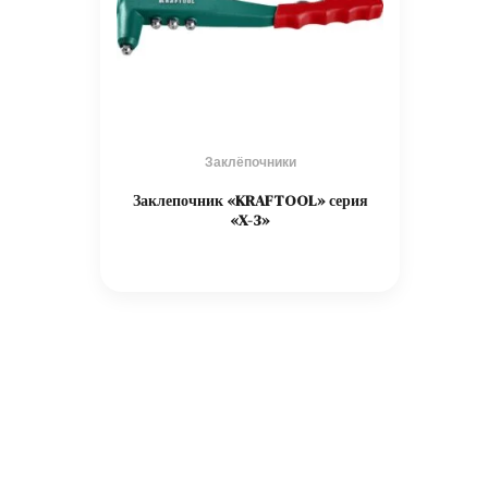
Заклёпочники
Заклепочник «KRAFTOOL» серия
«X-3»