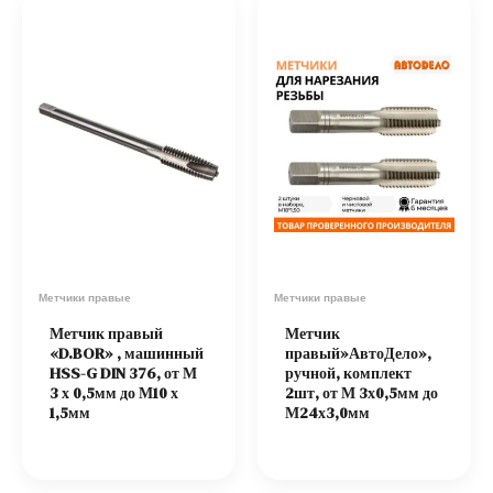
Метчики правые
Метчики правые
Метчик правый
Метчик
«D.BOR» , машинный
правый»АвтоДело»,
HSS-G DIN 376, от М
ручной, комплект
3 х 0,5мм до М10 х
2шт, от М 3х0,5мм до
1,5мм
М24х3,0мм