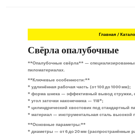
Главная
Катало
Свёрла опалубочные
**Опалубочные свёрла** — специализированный 
пиломатериалах.
**Ключевые особенности:**
* удлинённая рабочая часть (от 100 до 1000 мм);
* форма шнека — эффективный вывод стружки, с
* угол заточки наконечника — 118°;
* цилиндрический хвостовик под стандартный п
* материал — инструментальная сталь высокой 
**Основные параметры:**
* диаметры — от 6 до 20 мм (распространённые разм