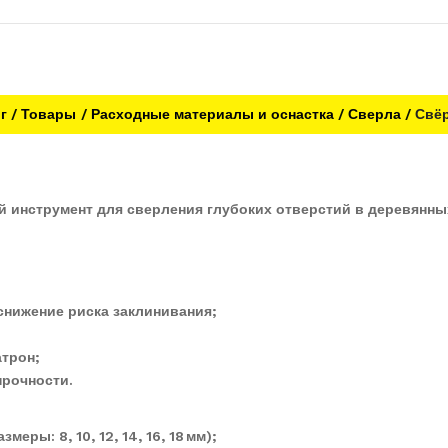
г
Товары
Расходные материалы и оснастка
Сверла
Свё
инструмент для сверления глубоких отверстий в деревянных 
нижение риска заклинивания;
атрон;
прочности.
еры: 8, 10, 12, 14, 16, 18 мм);