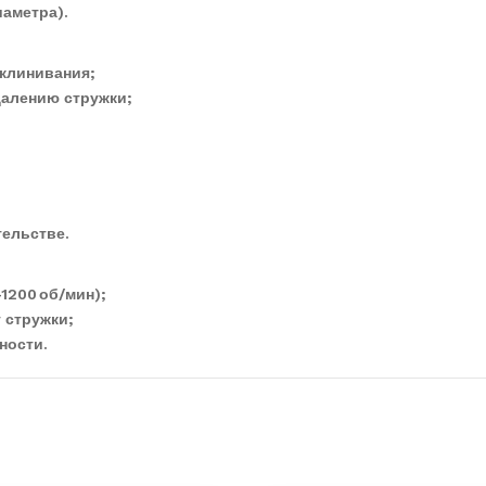
иаметра).
аклинивания;
далению стружки;
тельстве.
1200 об/мин);
 стружки;
ности.