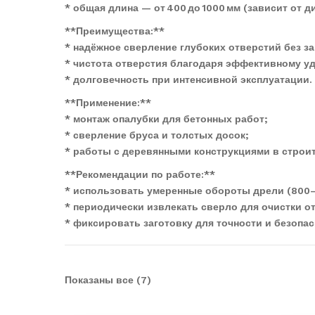
* общая длина — от 400 до 1000 мм (зависит от д
**Преимущества:**
* надёжное сверление глубоких отверстий без з
* чистота отверстия благодаря эффективному у
* долговечность при интенсивной эксплуатации.
**Применение:**
* монтаж опалубки для бетонных работ;
* сверление бруса и толстых досок;
* работы с деревянными конструкциями в строи
**Рекомендации по работе:**
* использовать умеренные обороты дрели (800–
* периодически извлекать сверло для очистки от
* фиксировать заготовку для точности и безопас
Показаны все (7)