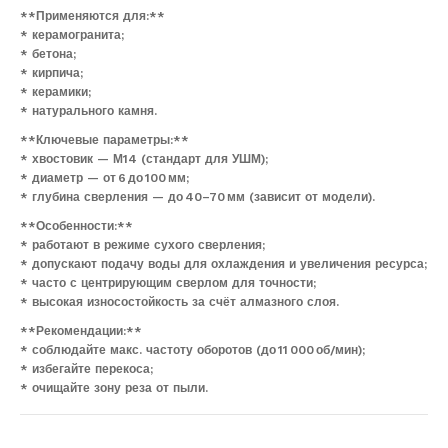
**Применяются для:**
* керамогранита;
* бетона;
* кирпича;
* керамики;
* натурального камня.
**Ключевые параметры:**
* хвостовик — М14 (стандарт для УШМ);
* диаметр — от 6 до 100 мм;
* глубина сверления — до 40–70 мм (зависит от модели).
**Особенности:**
* работают в режиме сухого сверления;
* допускают подачу воды для охлаждения и увеличения ресурса;
* часто с центрирующим сверлом для точности;
* высокая износостойкость за счёт алмазного слоя.
**Рекомендации:**
* соблюдайте макс. частоту оборотов (до 11 000 об/мин);
* избегайте перекоса;
* очищайте зону реза от пыли.