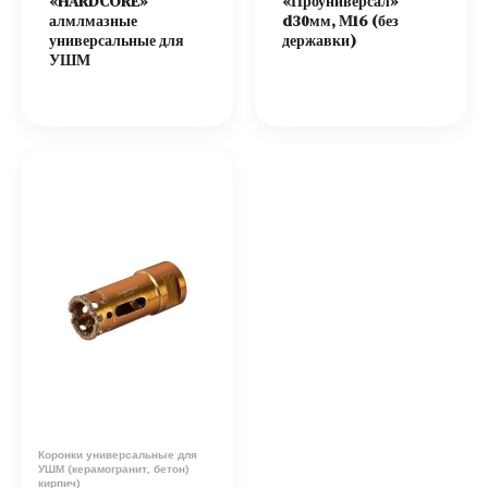
«HARDCORE»
«Проуниверсал»
алмлмазные
d30мм, М16 (без
универсальные для
державки)
УШМ
Коронки универсальные для
УШМ (керамогранит, бетон)
кирпич)