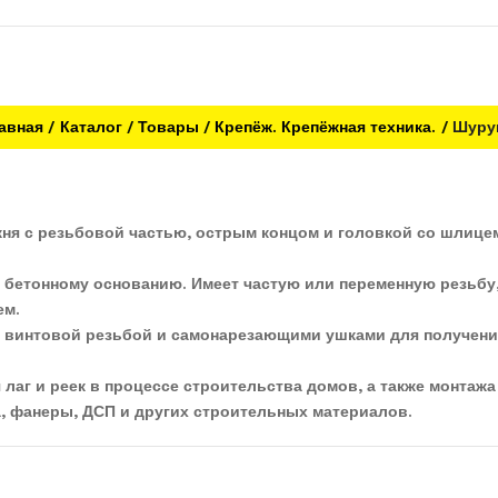
авная
Каталог
Товары
Крепёж. Крепёжная техника.
Шуру
ня с резьбовой частью, острым концом и головкой со шлицем
к бетонному основанию. Имеет частую или переменную резьбу
ем.
ой винтовой резьбой и самонарезающими ушками для получени
лаг и реек в процессе строительства домов, а также монтажа 
, фанеры, ДСП и других строительных материалов.