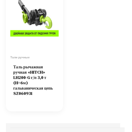
Тали ручные
Таль рычажная
ручная «HITCH»
LH200-G г/п 3,0 т
(H=6м)
гальваническая цепь
SZ060931