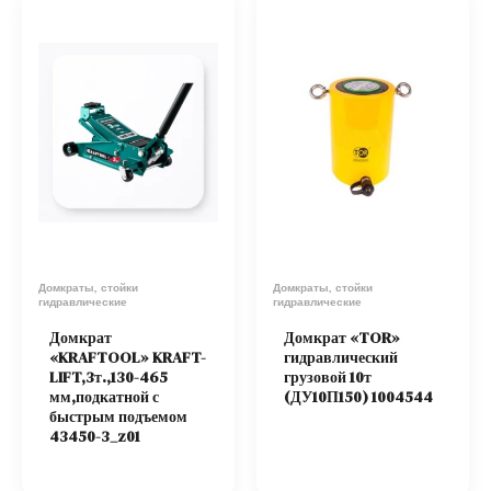
Домкраты, стойки
Домкраты, стойки
гидравлические
гидравлические
Домкрат
Домкрат «TOR»
«KRAFTOOL» KRAFT-
гидравлический
LIFT,3т.,130-465
грузовой 10т
мм,подкатной с
(ДУ10П150) 1004544
быстрым подъемом
43450-3_z01