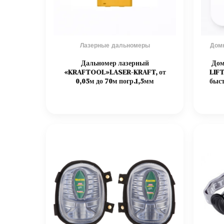
Лазерные дальномеры
Домк
Дальномер лазерный
Дом
«KRAFTOOL»LASER-KRAFT, от
LIFT
0,05м до 70м погр.1,5мм
быс