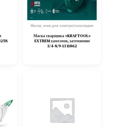
Маски, очки для электро/газосварки
и
Маска сварщика «KRAFTOOL»
3258
EXTREM хамелеон, затемнение
3/4-8/9-13 11062