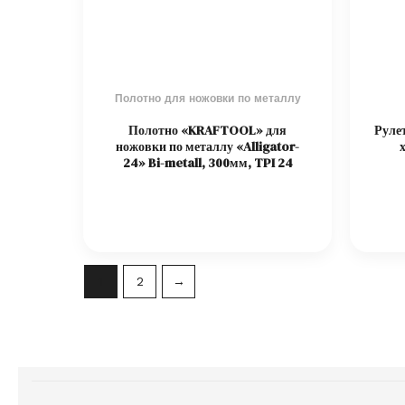
Полотно для ножовки по металлу
Полотно «KRAFTOOL» для
Руле
ножовки по металлу «Alligator-
24» Bi-metall, 300мм, TPI 24
1
2
→