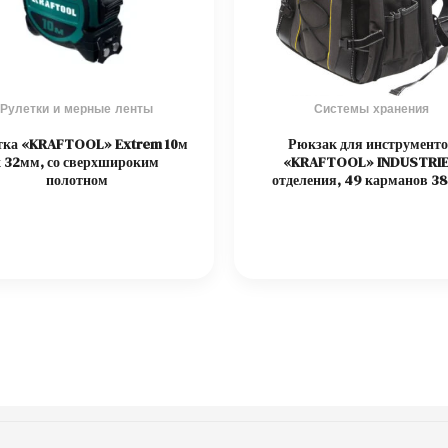
Рулетки и мерные ленты
Системы хранения
тка «KRAFTOOL» Extrem 10м
Рюкзак для инструмент
х 32мм, со сверхшироким
«KRAFTOOL» INDUSTRIE
полотном
отделения, 49 карманов 3