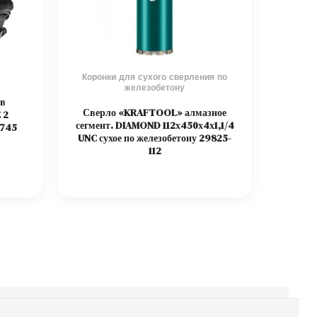
Коронки для сухого сверления по
железобетону
ов
Сверло «KRAFTOOL» алмазное
 2
сегмент. DIAMOND 112х450х4х1,1/4
8745
UNC сухое по железобетону 29825-
112