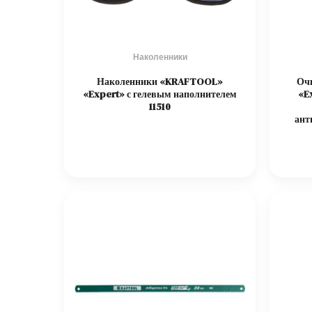
Наколенники
Наколенники «KRAFTOOL»
Оч
«Expert» с гелевым наполнителем
«E
11510
ант