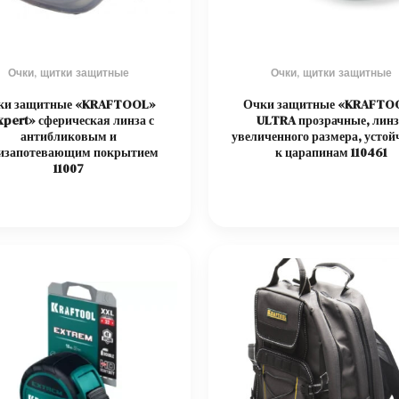
Очки, щитки защитные
Очки, щитки защитные
ки защитные «KRAFTOOL»
Очки защитные «KRAFTO
xpert» сферическая линза с
ULTRA прозрачные, линз
антибликовым и
увеличенного размера, усто
изапотевающим покрытием
к царапинам 110461
11007