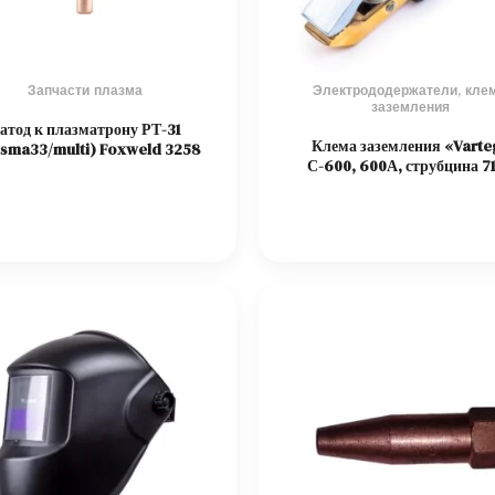
Запчасти плазма
Электрододержатели, кле
заземления
атод к плазматрону РТ-31
Клема заземления «Varte
asma33/multi) Foxweld 3258
С-600, 600А, струбцина 7