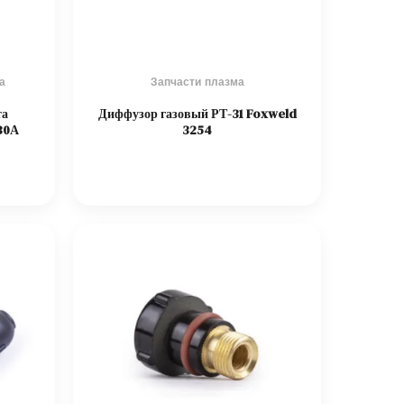
а
Запчасти плазма
та
Диффузор газовый РТ-31 Foxweld
30А
3254