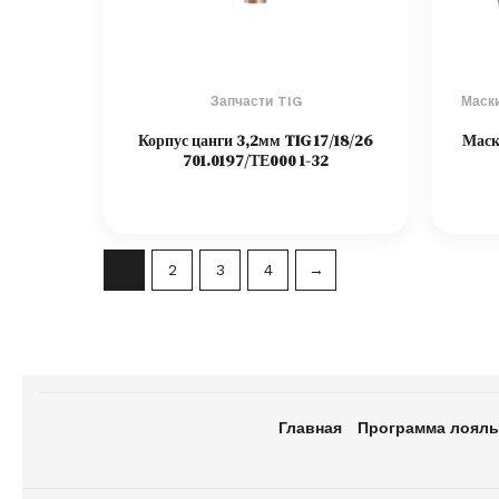
Запчасти TIG
Маски
Корпус цанги 3,2мм TIG 17/18/26
Маск
701.0197/ТЕ000 1-32
1
2
3
4
→
Главная
Программа лояль