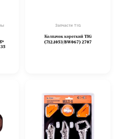
мы
Запчасти TIG
Колпачок короткий TIG
g»
(712.1053/BW067) 2707
135